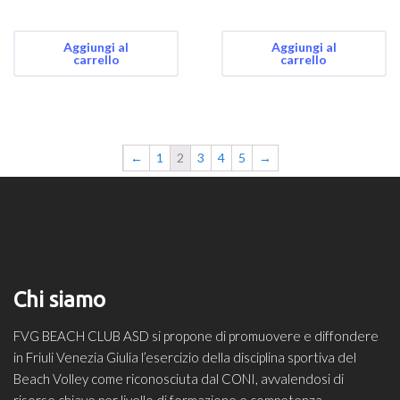
Aggiungi al
Aggiungi al
carrello
carrello
←
1
2
3
4
5
→
Chi siamo
FVG BEACH CLUB ASD si propone di promuovere e diffondere
in Friuli Venezia Giulia l’esercizio della disciplina sportiva del
Beach Volley come riconosciuta dal CONI, avvalendosi di
risorse chiave per livello di formazione e competenza.