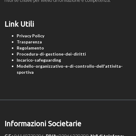
Link Utili
Privacy Policy
Trasparenza
Regolamento
Procedura-di-gestione-dei-diritti
Incarico-safeguarding
Modello-organizzativo-e-di-controllo-dell'attivita-
sportiva
Informazioni Societarie
C.F.:
94148720306.
P.IVA:
02966230308.
Nr° di telefono: