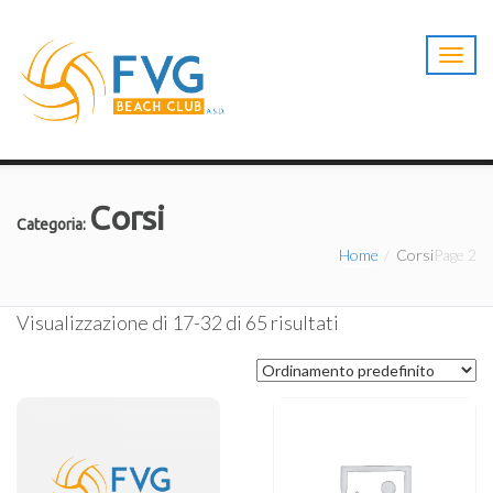
T
o
g
g
l
e
n
Corsi
a
Categoria:
v
Home
Corsi
Page 2
i
g
a
Visualizzazione di 17-32 di 65 risultati
t
i
o
n