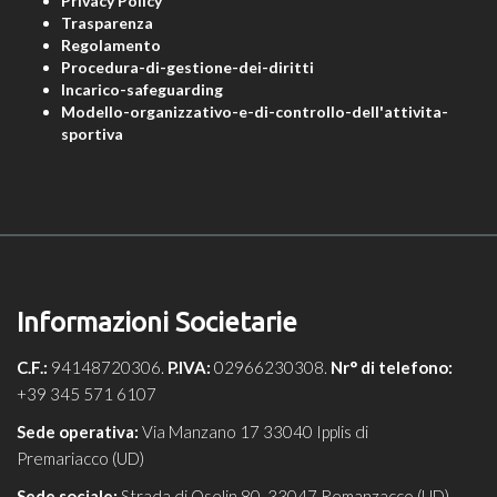
Privacy Policy
Trasparenza
Regolamento
Procedura-di-gestione-dei-diritti
Incarico-safeguarding
Modello-organizzativo-e-di-controllo-dell'attivita-
sportiva
Informazioni Societarie
C.F.:
94148720306.
P.IVA:
02966230308.
Nr° di telefono:
+39 345 571 6107
Sede operativa:
Via Manzano 17 33040 Ipplis di
Premariacco (UD)
Sede sociale:
Strada di Oselin 80, 33047 Remanzacco (UD)