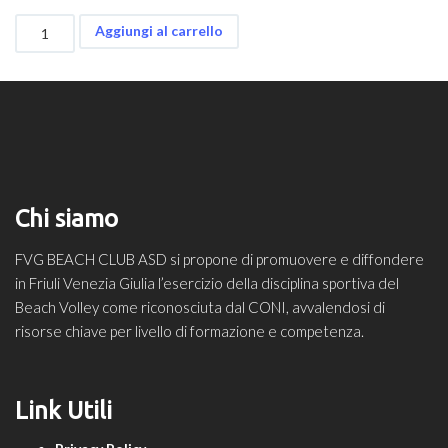
CORSO
Aggiungi al carrello
STAGIONALE
SENIOR
B.V.2V
quantità
Chi siamo
FVG BEACH CLUB ASD si propone di promuovere e diffondere
in Friuli Venezia Giulia l’esercizio della disciplina sportiva del
Beach Volley come riconosciuta dal CONI, avvalendosi di
risorse chiave per livello di formazione e competenza.
Link Utili