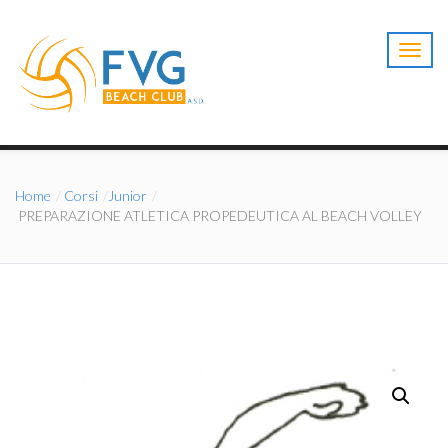
T
o
g
g
l
e
n
a
Home
Corsi
Junior
v
PREPARAZIONE ATLETICA PROPEDEUTICA AL BEACH VOLLEY
i
g
a
t
i
o
n