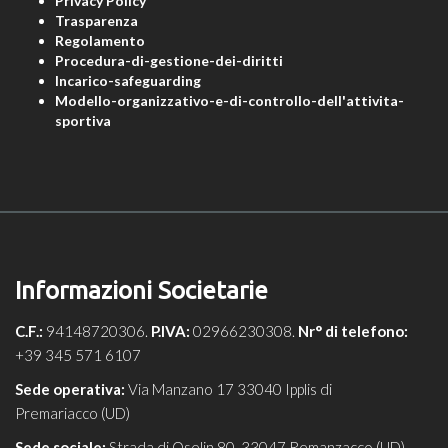
Privacy Policy
Trasparenza
Regolamento
Procedura-di-gestione-dei-diritti
Incarico-safeguarding
Modello-organizzativo-e-di-controllo-dell'attivita-
sportiva
Informazioni Societarie
C.F.:
94148720306.
P.IVA:
02966230308.
Nr° di telefono:
+39 345 571 6107
Sede operativa:
Via Manzano 17 33040 Ipplis di
Premariacco (UD)
Sede sociale:
Strada di Oselin 80, 33047 Remanzacco (UD)