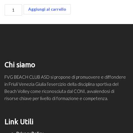
Iscrizione
Aggiungi al carrello
C.E.S.
Beach
Volley
quantità
Chi siamo
FVG BEACH CLUB ASD si propone di promuovere e diffondere
in Friuli Venezia Giulia l’esercizio della disciplina sportiva del
Beach Volley come riconosciuta dal CONI, avvalendosi di
risorse chiave per livello di formazione e competenza.
Link Utili