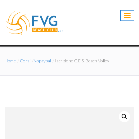
T
o
g
g
l
e
n
a
Home
Corsi
Nopaypal
Iscrizione C.E.S. Beach Volley
v
i
g
a
t
i
o
n