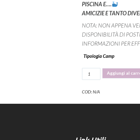
PISCINA E….
AMICIZIE E TANTO DI
NOTA: NON APPENA VER
DISPONIBILITÀ DI POST
INFORMAZIONI PER EFF
Tipologia Camp
FVG
Aggiungi al carr
BEACH
SUMMER
CAMP
COD:
N/A
quantità