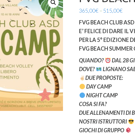
365,00
€
–
515,00
€
FVG BEACH CLUB ASD
E’ FELICE DI DARE IL 
PER LA 5° EDIZIONE D
FVG BEACH SUMMER 
QUANDO?
DAL 28 G
DOVE?
LIGNANO SAB
DUE PROPOSTE:
DAY CAMP
NIGHT CAMP
COSA SI FA?
DUE ALLENAMENTI DI B
NOSTRI ISTRUTTORI
GIOCHI DI GRUPPO