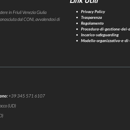
Link Utili
Privacy Policy
e in Friuli Venezia Giulia
Trasparenza
riconosciuta dal CONI, avvalendosi di
Regolamento
Procedura-di-gestione-dei-di
Incarico-safeguarding
Modello-organizzativo-e-di-c
fono:
+39 345 571 6107
acco (UD)
D)