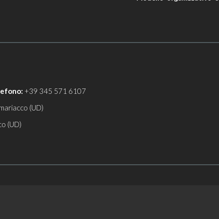
lefono:
+39 345 571 6107
mariacco (UD)
co (UD)