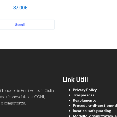
37,00
€
Scegli
Link Utili
Privacy Policy
ondere in Friuli Venezia Giulia
Trasparenza
 come riconosciuta dal CONI,
Regolamento
ne e competenza.
Procedura-di-gestione-de
Incarico-safeguarding
Modello-organizzativo-e-