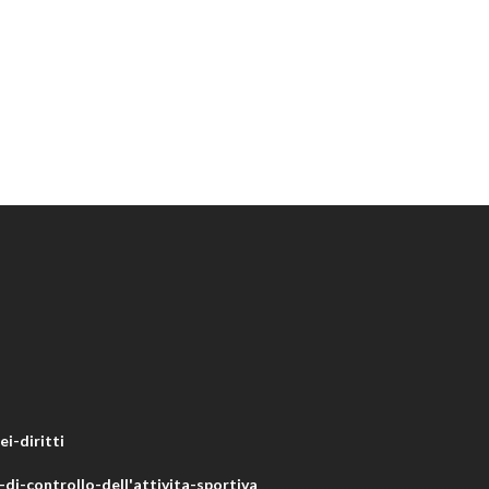
i-diritti
di-controllo-dell'attivita-sportiva