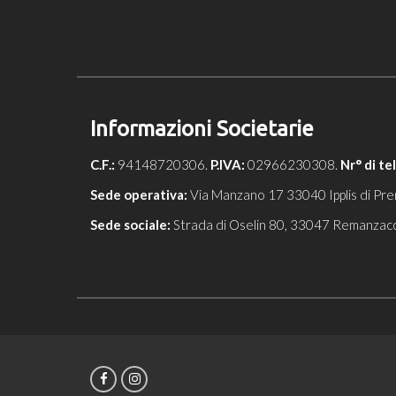
Informazioni Societarie
C.F.:
94148720306.
P.IVA:
02966230308.
Nr° di te
Sede operativa:
Via Manzano 17 33040 Ipplis di Pre
Sede sociale:
Strada di Oselin 80, 33047 Remanzac