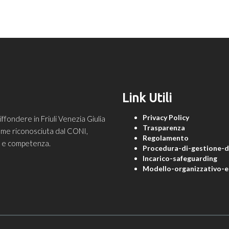
Link Utili
Privacy Policy
ondere in Friuli Venezia Giulia
Trasparenza
 come riconosciuta dal CONI,
Regolamento
ne e competenza.
Procedura-di-gestione-de
Incarico-safeguarding
Modello-organizzativo-e-