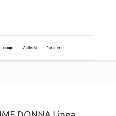
e campi
Galleria
Partners
UME DONNA Linea