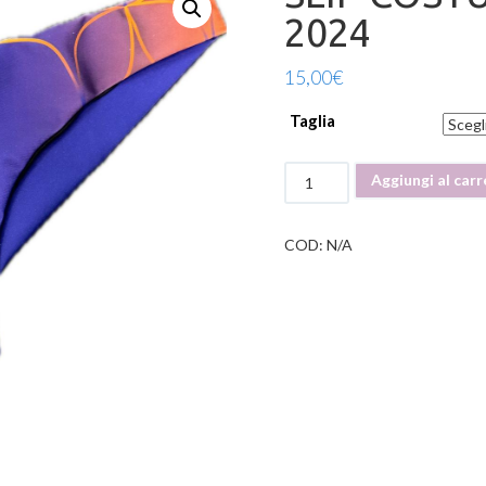
2024
15,00
€
Taglia
SLIP
Aggiungi al carr
COSTUME
DONNA
Linea
COD:
N/A
2024
quantità