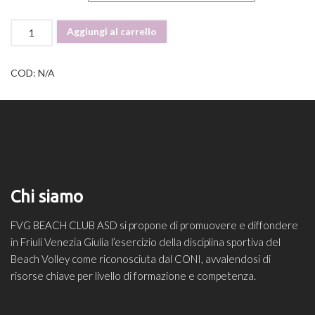
SHORTS
Aggiungi al carrello
Linea
2024
quantità
COD:
N/A
Chi siamo
FVG BEACH CLUB ASD si propone di promuovere e diffondere
in Friuli Venezia Giulia l’esercizio della disciplina sportiva del
Beach Volley come riconosciuta dal CONI, avvalendosi di
risorse chiave per livello di formazione e competenza.