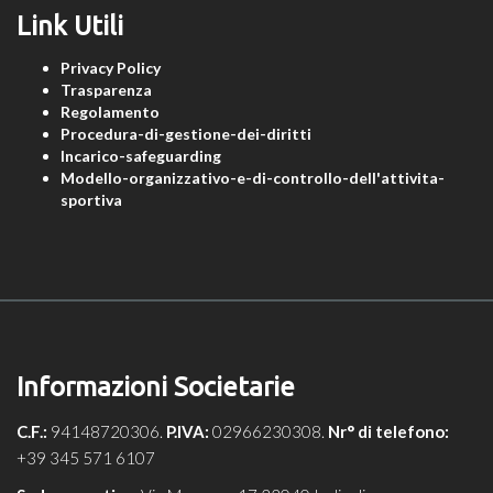
Link Utili
Privacy Policy
Trasparenza
Regolamento
Procedura-di-gestione-dei-diritti
Incarico-safeguarding
Modello-organizzativo-e-di-controllo-dell'attivita-
sportiva
Informazioni Societarie
C.F.:
94148720306.
P.IVA:
02966230308.
Nr° di telefono:
+39 345 571 6107