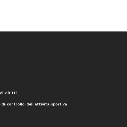
i-diritti
di-controllo-dell'attivita-sportiva