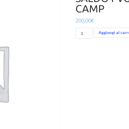
CAMP
200,00
€
SALDO
Aggiungi al carr
FVG
DAY&NIGHT
BEACH
CAMP
quantità