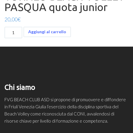
PASQUA quota junior
20,00
€
PARTECIPAZIONE
Aggiungi al carrello
A
TORNEO
BEACH
VOLLEY
PASQUA
quota
junior
quantità
Chi siamo
FVG BEACH CLUB ASD si propone di promuovere e diffondere
in Friuli Venezia Giulia l’esercizio della disciplina sportiva del
Beach Volley come riconosciuta dal CONI, avvalendosi di
risorse chiave per livello di formazione e competenza.