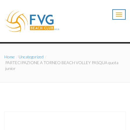
T
o
g
g
l
e
n
a
Home
Uncategorized
v
PARTECIPAZIONE A TORNEO BEACH VOLLEY PASQUA quota
i
junior
g
a
t
i
o
n