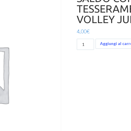
TESSERAM
VOLLEY JU
4,00
€
SALDO
Aggiungi al carr
CONVERSIONE
TESSERAMENTO
B
BEACH
VOLLEY
JUNIOR
quantità