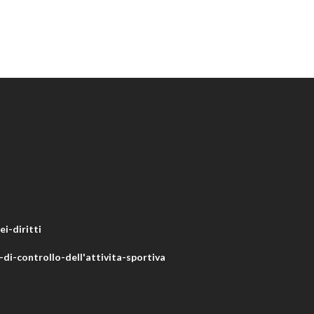
i-diritti
di-controllo-dell'attivita-sportiva