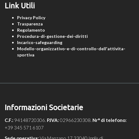
Link Utili
Privacy Policy
Trasparenza
Regolamento
Procedura-di-gestione-dei-diritti
Incarico-safeguarding
Modello-organizzativo-e-di-controllo-dell'attivita-
sportiva
Informazioni Societarie
C.F.:
94148720306.
P.IVA:
02966230308.
Nr° di telefono:
+39 345 571 6107
Sede operativa:
Via Manzano 17 33040 Ipplis di