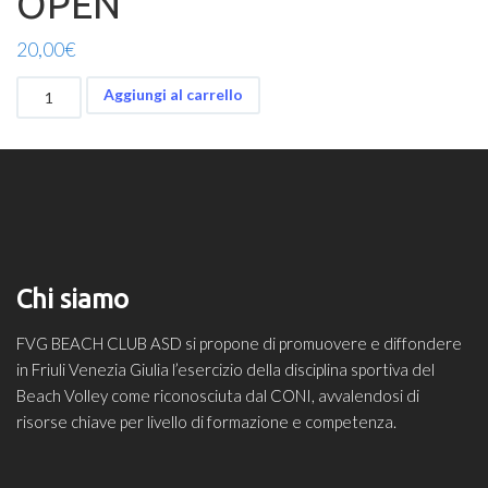
OPEN
20,00
€
PARTECIPAZIONE
Aggiungi al carrello
A
TORNEO
BEACH
VOLLEY
OPEN
quantità
Chi siamo
FVG BEACH CLUB ASD si propone di promuovere e diffondere
in Friuli Venezia Giulia l’esercizio della disciplina sportiva del
Beach Volley come riconosciuta dal CONI, avvalendosi di
risorse chiave per livello di formazione e competenza.