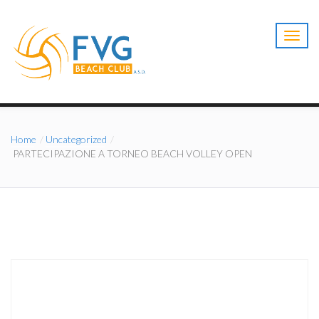
T
o
g
g
l
e
n
a
Home
Uncategorized
v
PARTECIPAZIONE A TORNEO BEACH VOLLEY OPEN
i
g
a
t
i
o
n