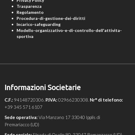
Privacy Policy
Trasparenza
Regolamento
Procedura-di-gestione-dei-diritti
Incarico-safeguarding
Modello-organizzativo-e-di-controllo-dell'attivita-
sportiva
Informazioni Societarie
C.F.:
94148720306.
P.IVA:
02966230308.
Nr° di telefono:
+39 345 571 6107
Sede operativa:
Via Manzano 17 33040 Ipplis di
Premariacco (UD)
Sede sociale:
Strada di Oselin 80, 33047 Remanzacco (UD)