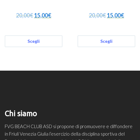
20,00
€
15,00
€
20,00
€
15,00
€
Scegli
Scegli
Chi siamo
FVG BEACH CLUB ASD si propone di promuovere e diffondere
in Friuli Venezia Giulia l’esercizio della disciplina sportiva del