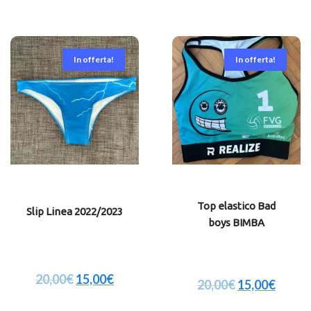
In offerta!
In offerta!
Top elastico Bad
Slip Linea 2022/2023
boys BIMBA
20,00
€
15,00
€
20,00
€
15,00
€