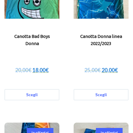
Canotta Bad Boys
Canotta Donna linea
Donna
2022/2023
20,00
€
18,00
€
25,00
€
20,00
€
Scegli
Scegli
In offerta!
In offerta!