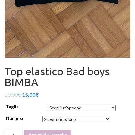
Top elastico Bad boys
BIMBA
20,00
€
15,00
€
Taglia
Numero
Top
Aggiungi al carrello