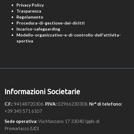
Privacy Policy
Trasparenza
Regolamento
Procedura-di-gestione-dei-diritti
Incarico-safeguarding
Modello-organizzativo-e-di-controllo-dell'attivita-
sportiva
Informazioni Societarie
C.F.:
94148720306.
P.IVA:
02966230308.
Nr° di telefono:
+39 345 571 6107
Sede operativa:
Via Manzano 17 33040 Ipplis di
Premariacco (UD)