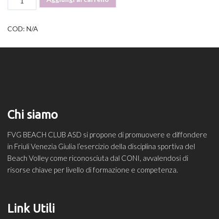
elastico
Bad
boys
COD:
N/A
BIMBA
quantità
Chi siamo
FVG BEACH CLUB ASD si propone di promuovere e diffondere
in Friuli Venezia Giulia l’esercizio della disciplina sportiva del
Beach Volley come riconosciuta dal CONI, avvalendosi di
risorse chiave per livello di formazione e competenza.
Link Utili