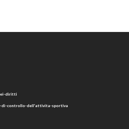
i-diritti
di-controllo-dell'attivita-sportiva