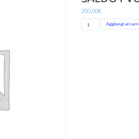
200,00
€
SALDO
Aggiungi al carr
FVG
DAY
BEACH
CAMP
quantità