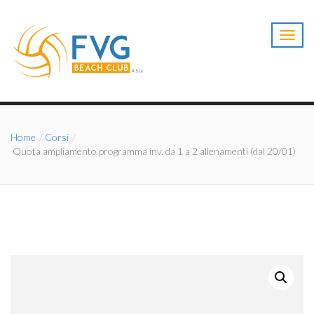
T
o
g
g
l
e
n
a
Home
Corsi
v
Quota ampliamento programma inv. da 1 a 2 allenamenti (dal 20/01)
i
g
a
t
i
o
n