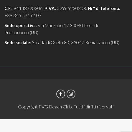
C.F.:
94148720306.
P.IVA:
02966230308.
Nr° di telefono:
+39 345 571 6107
Sede operativa:
Via Manzano 17 33040 Ipplis di
Premariacco (UD)
Sede sociale:
Strada di Oselin 80, 33047 Remanzacco (UD)
Copyright FVG Beach Club. Tutti i diritti riservati.