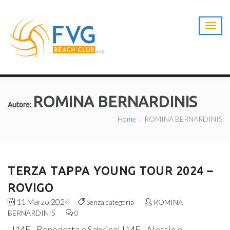
T
o
g
g
l
e
n
ROMINA BERNARDINIS
a
Autore:
v
Home
ROMINA BERNARDINIS
i
g
a
t
i
TERZA TAPPA YOUNG TOUR 2024 –
o
n
ROVIGO
11 Marzo 2024
Senza categoria
ROMINA
BERNARDINIS
0
U14F - Benedetta e SabrinaU14F - Alessia e