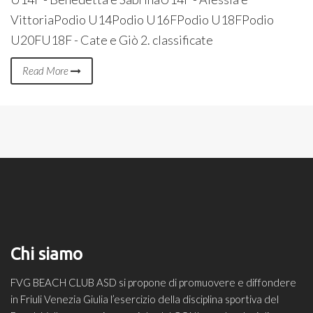
VittoriaPodio U14Podio U16FPodio U18FPodio
U20FU18F - Cate e Giò 2. classificate
Read More
Chi siamo
FVG BEACH CLUB ASD si propone di promuovere e diffondere
in Friuli Venezia Giulia l’esercizio della disciplina sportiva del