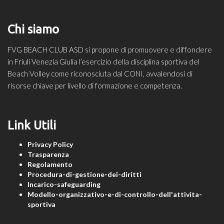
Chi siamo
FVG BEACH CLUB ASD si propone di promuovere e diffondere
in Friuli Venezia Giulia l’esercizio della disciplina sportiva del
Beach Volley come riconosciuta dal CONI, avvalendosi di
risorse chiave per livello di formazione e competenza.
Link Utili
Privacy Policy
Trasparenza
Regolamento
Procedura-di-gestione-dei-diritti
Incarico-safeguarding
Modello-organizzativo-e-di-controllo-dell'attivita-
sportiva