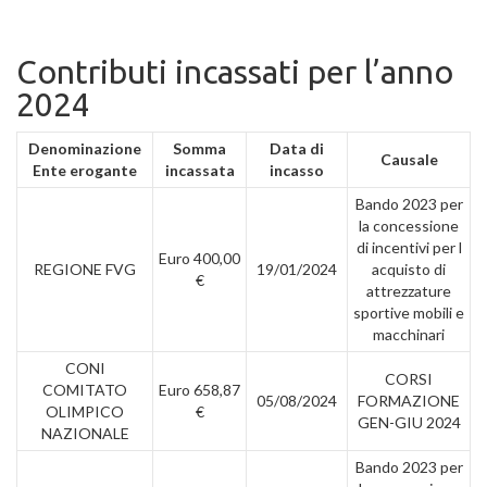
Contributi incassati per l’anno
2024
Denominazione
Somma
Data di
Causale
Ente erogante
incassata
incasso
Bando 2023 per
la concessione
di incentivi per l
Euro 400,00
REGIONE FVG
19/01/2024
acquisto di
€
attrezzature
sportive mobili e
macchinari
CONI
CORSI
COMITATO
Euro 658,87
05/08/2024
FORMAZIONE
OLIMPICO
€
GEN-GIU 2024
NAZIONALE
Bando 2023 per