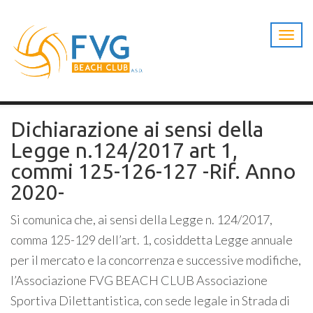
T
o
g
g
l
e
n
Dichiarazione ai sensi della
a
Legge n.124/2017 art 1,
v
i
commi 125-126-127 -Rif. Anno
g
2020-
a
t
Si comunica che, ai sensi della Legge n. 124/2017,
i
o
comma 125-129 dell’art. 1, cosiddetta Legge annuale
n
per il mercato e la concorrenza e successive modifiche,
l’Associazione FVG BEACH CLUB Associazione
Sportiva Dilettantistica, con sede legale in Strada di