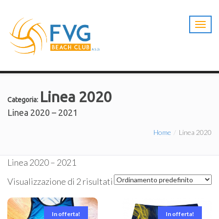
T
o
g
g
l
e
n
Linea 2020
a
Categoria:
v
Linea 2020 – 2021
i
g
Home
Linea 2020
a
t
i
Linea 2020 – 2021
o
n
Visualizzazione di 2 risultati
In offerta!
In offerta!