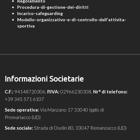
Regolamento
Procedura-di-gestione-dei-diritti
Incarico-safeguarding
Modello-organizzativo-e-di-controllo-dell'attivita-
sportiva
Informazioni Societarie
C.F.:
94148720306.
P.IVA:
02966230308.
Nr° di telefono:
+39 345 571 6107
Sede operativa:
Via Manzano 17 33040 Ipplis di
Premariacco (UD)
Sede sociale:
Strada di Oselin 80, 33047 Remanzacco (UD)