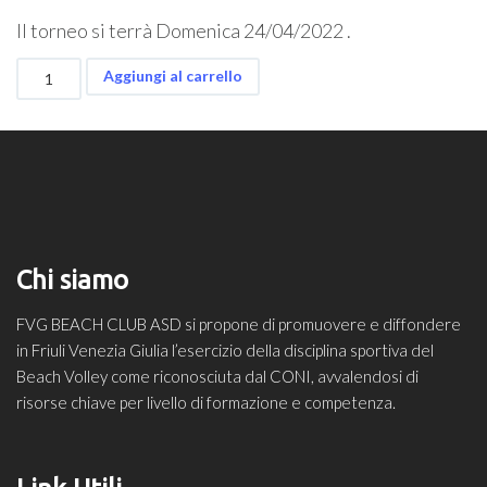
Il torneo si terrà Domenica 24/04/2022 .
Torneo
Aggiungi al carrello
"Take
it
Easy"
-
BASE
quantità
Chi siamo
FVG BEACH CLUB ASD si propone di promuovere e diffondere
in Friuli Venezia Giulia l’esercizio della disciplina sportiva del
Beach Volley come riconosciuta dal CONI, avvalendosi di
risorse chiave per livello di formazione e competenza.