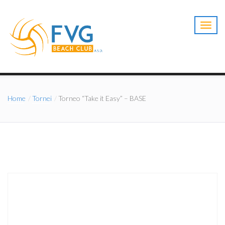
T
o
g
g
l
e
n
a
Home
Tornei
Torneo “Take it Easy” – BASE
v
i
g
a
t
i
o
n