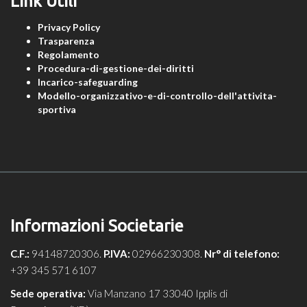
Link Utili
Privacy Policy
Trasparenza
Regolamento
Procedura-di-gestione-dei-diritti
Incarico-safeguarding
Modello-organizzativo-e-di-controllo-dell'attivita-
sportiva
Informazioni Societarie
C.F.:
94148720306.
P.IVA:
02966230308.
Nr° di telefono:
+39 345 571 6107
Sede operativa:
Via Manzano 17 33040 Ipplis di