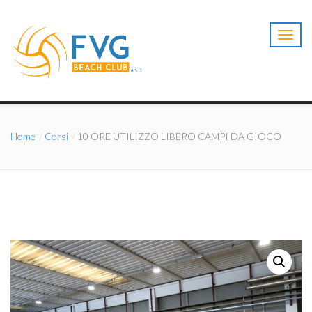
T
o
g
g
l
e
n
a
Home
Corsi
10 ORE UTILIZZO LIBERO CAMPI DA GIOCO
v
i
g
a
t
i
o
n