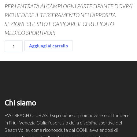
PER L’ENTRATA AI CAMPI OGNI PARTECIPANTE DOVRA’
RICHIEDERE IL TESSERAMENTO NELL’APPOSITA
SEZIONE SUL SITO E CARICARE IL CERTIFICATO
MEDICO SPORTIVO!!!
10
Aggiungi al carrello
ORE
UTILIZZO
LIBERO
CAMPI
DA
GIOCO
quantità
Chi siamo
FVG BEACH CLUB ASD si propone di promuovere e diffondere
in Friuli Venezia Giulia l’esercizio della disciplina sportiva del
Beach Volley come riconosciuta dal CONI, avvalendosi di