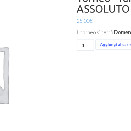
ASSOLUTO
25,00
€
Il torneo si terrà
Domeni
Torneo
Aggiungi al carr
"Take
it
Easy"
-
ASSOLUTO
quantità