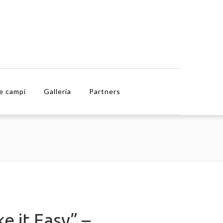
e campi
Galleria
Partners
e it Easy” –