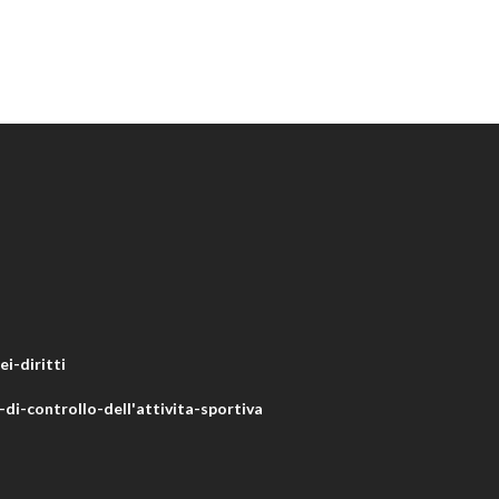
i-diritti
di-controllo-dell'attivita-sportiva