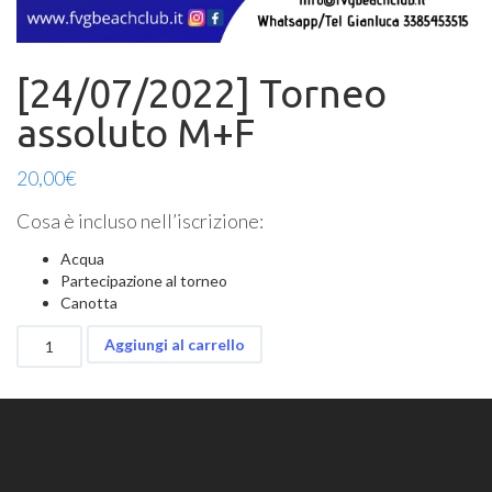
[24/07/2022] Torneo
assoluto M+F
20,00
€
Cosa è incluso nell’iscrizione:
Acqua
Partecipazione al torneo
Canotta
[24/07/2022]
Aggiungi al carrello
Torneo
assoluto
M+F
quantità