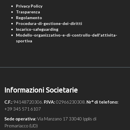
Privacy Policy
Trasparenza
Regolamento
Procedura-di-gestione-dei-diritti
Incarico-safeguarding
Modello-organizzativo-e-di-controllo-dell'attivita-
sportiva
Informazioni Societarie
C.F.:
94148720306.
P.IVA:
02966230308.
Nr° di telefono:
+39 345 571 6107
Sede operativa:
Via Manzano 17 33040 Ipplis di
Premariacco (UD)