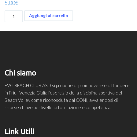
5,00
€
TESSERAMENTO
Aggiungi al carrello
AIBVC
-
Mini
-
2021/2022
quantità
Chi siamo
FVG BEACH CLUB ASD si propone di promuovere e diffondere
in Friuli Venezia Giulia l’esercizio della disciplina sportiva del
Beach Volley come riconosciuta dal CONI, avvalendosi di
risorse chiave per livello di formazione e competenza.
Link Utili