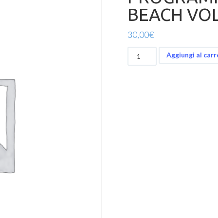
BEACH VO
30,00
€
PROGRAMMA
Aggiungi al carr
SETTIMANALE
BEACH
VOLLEY
quantità