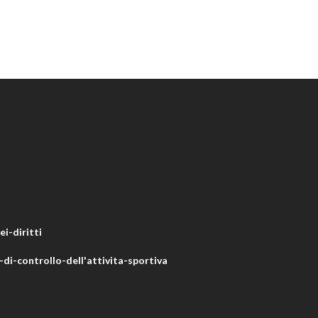
i-diritti
di-controllo-dell'attivita-sportiva