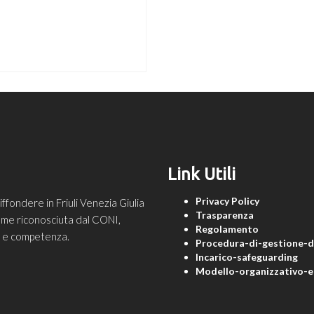
Link Utili
Privacy Policy
ondere in Friuli Venezia Giulia
Trasparenza
 come riconosciuta dal CONI,
Regolamento
ne e competenza.
Procedura-di-gestione-de
Incarico-safeguarding
Modello-organizzativo-e-