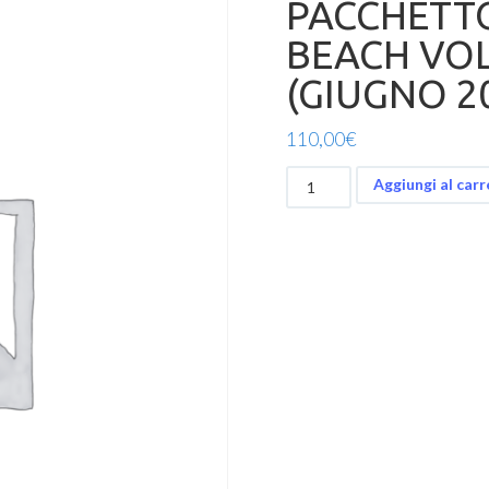
PACCHETT
BEACH VOL
(GIUGNO 2
110,00
€
PACCHETTO
Aggiungi al carr
BIMESTRALE
BEACH
VOLLEY
1V
JUNIOR
(GIUGNO
2021-
AGOSTO
2021)
quantità