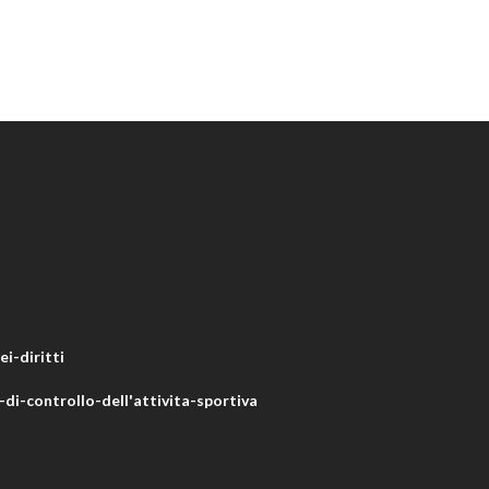
i-diritti
di-controllo-dell'attivita-sportiva