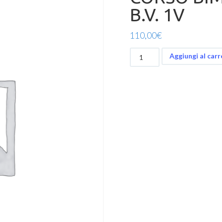
B.V. 1V
110,00
€
CORSO
Aggiungi al carr
BIMESTRALE
JUNIOR
B.V.
1V
quantità