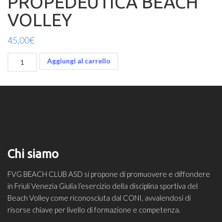
PROPEDEUTICA BEACH
VOLLEY
45,00
€
CONSULTO
Aggiungi al carrello
E
VALUTAZIONE
PROPEDEUTICA
BEACH
VOLLEY
quantità
Chi siamo
FVG BEACH CLUB ASD si propone di promuovere e diffondere
in Friuli Venezia Giulia l’esercizio della disciplina sportiva del
Beach Volley come riconosciuta dal CONI, avvalendosi di
risorse chiave per livello di formazione e competenza.