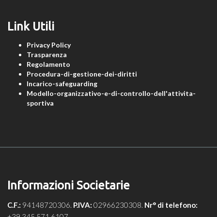
Link Utili
Privacy Policy
Trasparenza
Regolamento
Procedura-di-gestione-dei-diritti
Incarico-safeguarding
Modello-organizzativo-e-di-controllo-dell'attivita-
sportiva
Informazioni Societarie
C.F.:
94148720306.
P.IVA:
02966230308.
Nr° di telefono:
+39 345 571 6107