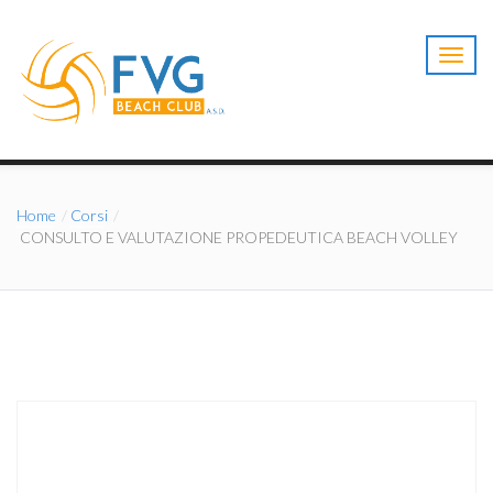
T
o
g
g
l
e
n
a
Home
Corsi
v
CONSULTO E VALUTAZIONE PROPEDEUTICA BEACH VOLLEY
i
g
a
t
i
o
n