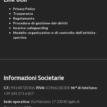
Privacy Policy
Trasparenza
Regolamento
Procedura-di-gestione-dei-diritti
Incarico-safeguarding
Modello-organizzativo-e-di-controllo-dell'attivita-
sportiva
Informazioni Societarie
C.F.:
94148720306.
P.IVA:
02966230308.
Nr° di telefono:
+39 345 571 6107
Sede operativa:
Via Manzano 17 33040 Ipplis di