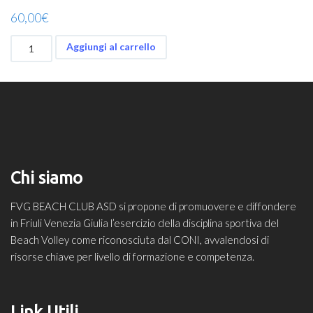
60,00
€
INTEGRAZIONE
Aggiungi al carrello
PACCHETTO
BEACH
VOLLEY
quantità
Chi siamo
FVG BEACH CLUB ASD si propone di promuovere e diffondere
in Friuli Venezia Giulia l’esercizio della disciplina sportiva del
Beach Volley come riconosciuta dal CONI, avvalendosi di
risorse chiave per livello di formazione e competenza.
Link Utili