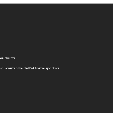
i-diritti
di-controllo-dell'attivita-sportiva