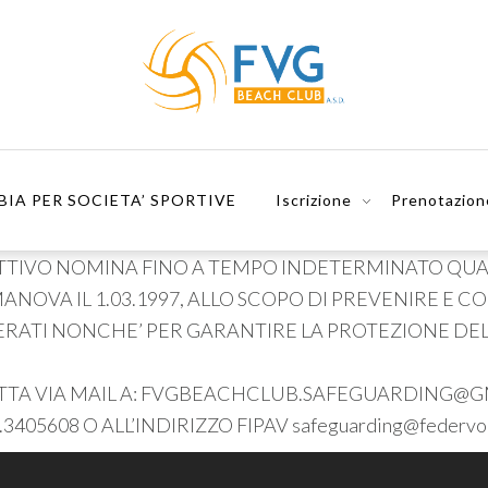
BIA PER SOCIETA’ SPORTIVE
Iscrizione
Prenotazion
IRETTIVO NOMINA FINO A TEMPO INDETERMINATO QU
ANOVA IL 1.03.1997, ALLO SCOPO DI PREVENIRE E C
ERATI NONCHE’ PER GARANTIRE LA PROTEZIONE DELL
ATTA VIA MAIL A: FVGBEACHCLUB.SAFEGUARDING@
5608 O ALL’INDIRIZZO FIPAV safeguarding@federvolley.