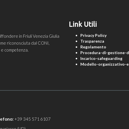
Link Utili
Privacy Policy
ondere in Friuli Venezia Giulia
Trasparenza
 come riconosciuta dal CONI,
Regolamento
ne e competenza.
Procedura-di-gestione-de
Incarico-safeguarding
Modello-organizzativo-e-
lefono:
+39 345 571 6107
mariacco (UD)