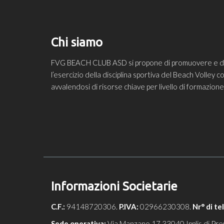
Chi siamo
FVG BEACH CLUB ASD si propone di promuovere e diff
l’esercizio della disciplina sportiva del Beach Volley
avvalendosi di risorse chiave per livello di formazio
Informazioni Societarie
C.F.:
94148720306.
P.IVA:
02966230308.
Nr° di te
Sede operativa:
Via Manzano 17 33040 Ipplis di Pre