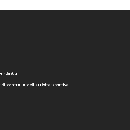
i-diritti
di-controllo-dell'attivita-sportiva