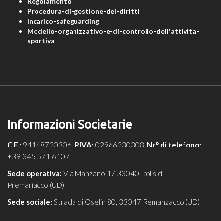
Regolamento
Procedura-di-gestione-dei-diritti
Incarico-safeguarding
Modello-organizzativo-e-di-controllo-dell'attivita-
sportiva
Informazioni Societarie
C.F.:
94148720306.
P.IVA:
02966230308.
Nr° di telefono:
+39 345 571 6107
Sede operativa:
Via Manzano 17 33040 Ipplis di
Premariacco (UD)
Sede sociale:
Strada di Oselin 80, 33047 Remanzacco (UD)