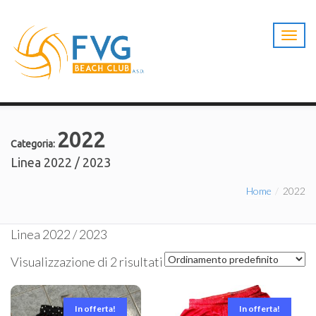
T
o
g
g
l
e
n
2022
a
Categoria:
v
Linea 2022 / 2023
i
g
Home
2022
a
t
i
Linea 2022 / 2023
o
n
Visualizzazione di 2 risultati
In offerta!
In offerta!